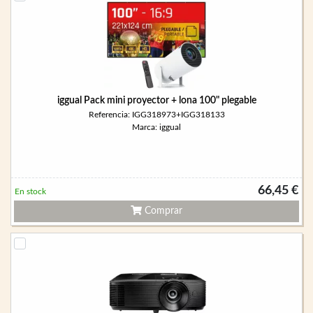
iggual Pack mini proyector + lona 100" plegable
Referencia: IGG318973+IGG318133
Marca: iggual
66,45 €
En stock
Comprar