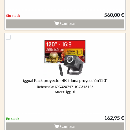
560,00 €
Sin stock
Comprar
iggual Pack proyector 4K + lona proyección120"
Referencia: IGG320747+IGG318126
Marca: iggual
162,95 €
En stock
Comprar