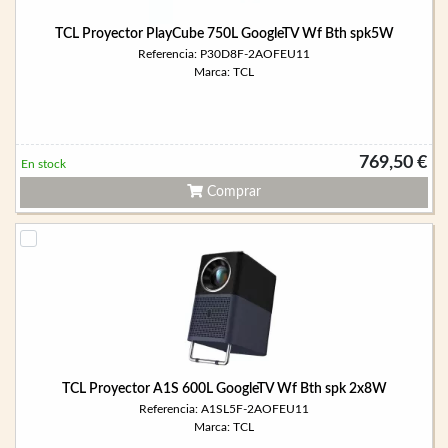
TCL Proyector PlayCube 750L GoogleTV Wf Bth spk5W
Referencia: P30D8F-2AOFEU11
Marca: TCL
769,50 €
En stock
Comprar
TCL Proyector A1S 600L GoogleTV Wf Bth spk 2x8W
Referencia: A1SL5F-2AOFEU11
Marca: TCL