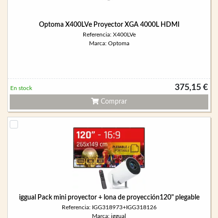
Optoma X400LVe Proyector XGA 4000L HDMI
Referencia: X400LVe
Marca: Optoma
375,15 €
En stock
Comprar
iggual Pack mini proyector + lona de proyección120" plegable
Referencia: IGG318973+IGG318126
Marca: iggual