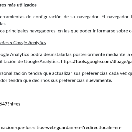
res más utilizados
erramientas de configuración de su navegador. El navegador le
las.
los principales navegadores, en las que poder informarse sobre c
entes a Google Analytics
oogle Analytics podrá desinstalarlas posteriormente mediante la 
litación de Google Analytics:
https://tools.google.com/dlpage/g
sonalización tendrá que actualizar sus preferencias cada vez qu
gador tendrá que decirnos sus preferencias nuevamente.
647?hl=es
ormacion-que-los-sitios-web-guardan-en-?redirectlocale=en-