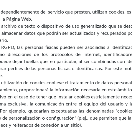
dependientemente del servicio que presten, utilizan cookies, e
e la Página Web.
rchivo de texto o dispositivo de uso generalizado que se desc
e almacenar datos que podrán ser actualizados y recuperados por
ario.
GPD, las personas físicas pueden ser asociadas a identificado
omo direcciones de los protocolos de internet, identificado
 puede dejar huellas que, en particular, al ser combinadas con id
rar perfiles de las personas físicas e identificarlas. Por este mot
e.
 utilización de cookies conlleve el tratamiento de datos personal
ratamiento, proporcionará la información necesaria en este ámbit
 salvo en el caso de tener que instalar cookies estrictamente nec
a exclusiva, la comunicación entre el equipo del usuario y la 
. Por ejemplo, quedarían exceptuadas las denominadas “cookies 
s de personalización o configuración” (p.ej., que permiten que la
neos y reiterados de conexión a un sitio).